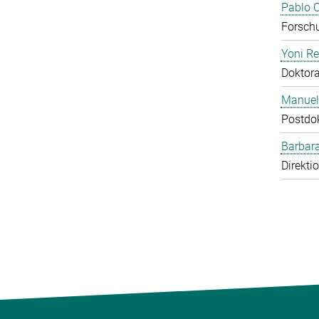
Pablo O
Forschu
Yoni R
Doktor
Manuel
Postdo
Barbara
Direkti