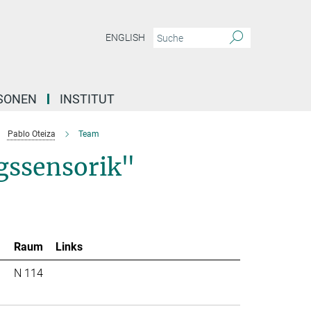
ENGLISH
SONEN
INSTITUT
Pablo Oteiza
Team
gssensorik"
Raum
Links
N 114