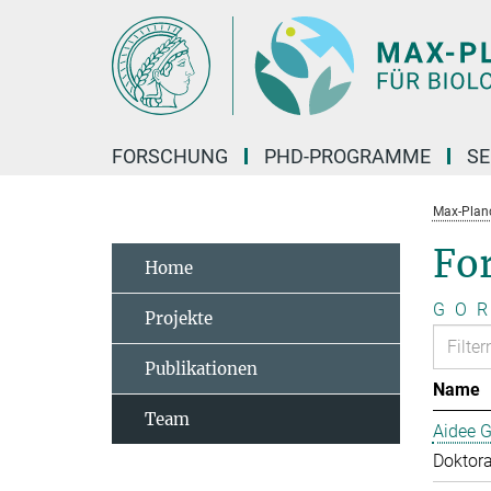
Hauptinhalt
FORSCHUNG
PHD-PROGRAMME
SE
Max-Planck
Fo
Home
G
O
R
Projekte
Publikationen
Name
Team
Aidee G
Doktor