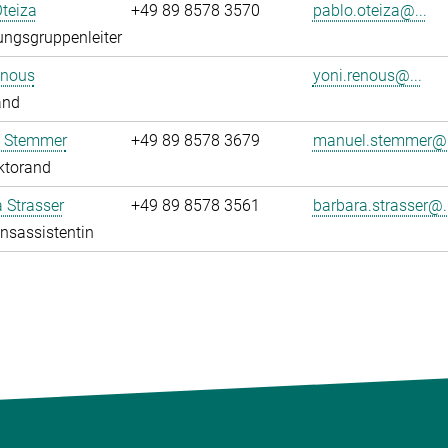
teiza
+49 89 8578 3570
pablo.oteiza@...
ngsgruppenleiter
enous
yoni.renous@...
and
 Stemmer
+49 89 8578 3679
manuel.stemmer@.
ktorand
 Strasser
+49 89 8578 3561
barbara.strasser@..
onsassistentin