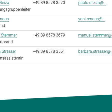
teiza
+49 89 8578 3570
pablo.oteiza@...
ngsgruppenleiter
enous
yoni.renous@...
and
 Stemmer
+49 89 8578 3679
manuel.stemmer@.
ktorand
 Strasser
+49 89 8578 3561
barbara.strasser@..
onsassistentin