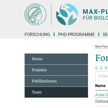
Hauptinhalt
FORSCHUNG
PHD-PROGRAMME
SE
Max-Planck
Fo
Home
G
O
R
Projekte
Publikationen
Name
Team
Aidee G
Doktor