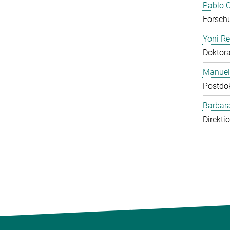
Pablo O
Forschu
Yoni R
Doktor
Manuel
Postdo
Barbara
Direkti