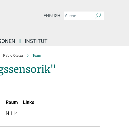
ENGLISH
SONEN
INSTITUT
Pablo Oteiza
Team
gssensorik"
Raum
Links
N 114