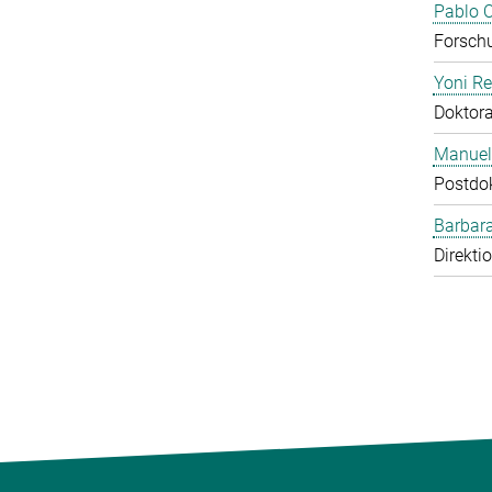
Pablo O
Forschu
Yoni R
Doktor
Manuel
Postdo
Barbara
Direkti