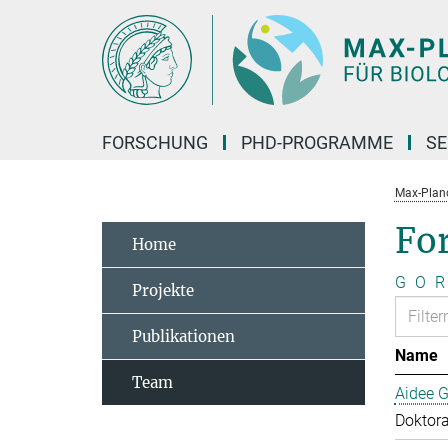
Hauptinhalt
FORSCHUNG
PHD-PROGRAMME
SE
Max-Planck
Fo
Home
G
O
R
Projekte
Publikationen
Name
Team
Aidee G
Doktor