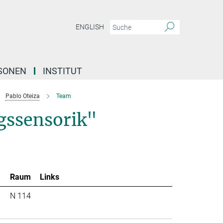
ENGLISH
SONEN
INSTITUT
Pablo Oteiza
Team
gssensorik"
Raum
Links
N 114