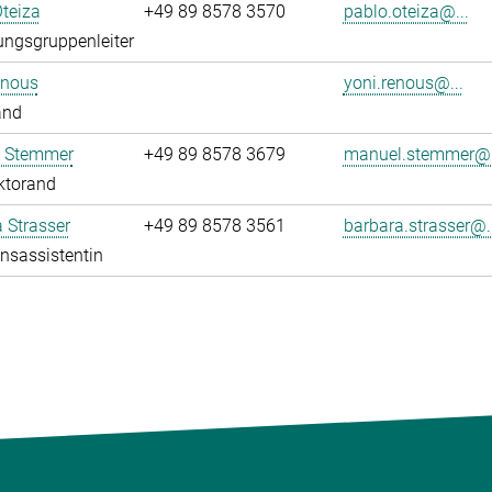
teiza
+49 89 8578 3570
pablo.oteiza@...
ngsgruppenleiter
enous
yoni.renous@...
and
 Stemmer
+49 89 8578 3679
manuel.stemmer@.
ktorand
 Strasser
+49 89 8578 3561
barbara.strasser@..
onsassistentin