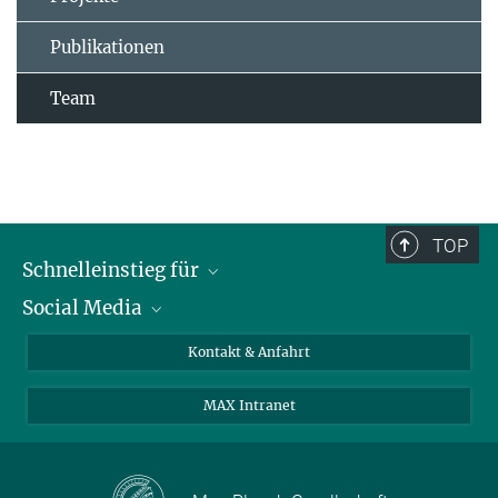
Publikationen
Team
TOP
Schnelleinstieg für
Social Media
Journalist*innen
Studierende
Bluesky
Kontakt & Anfahrt
Wissenschaftler*innen
Instagram
MAX Intranet
Bewerbende
LinkedIn
Besuchende
Threads
Schüler*innen und Lehrkräfte
Facebook