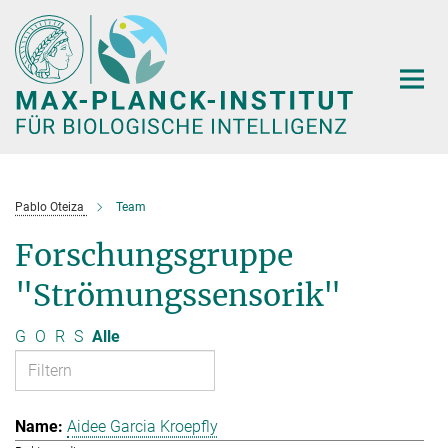
Hauptinhalt
Pablo Oteiza
Team
Forschungsgruppe
"Strömungssensorik"
G
O
R
S
Alle
Aidee Garcia Kroepfly