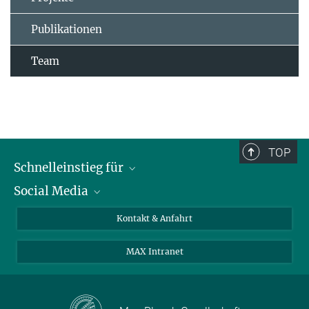
Publikationen
Team
TOP
Schnelleinstieg für
Social Media
Journalist*innen
Studierende
Bluesky
Kontakt & Anfahrt
Wissenschaftler*innen
Instagram
MAX Intranet
Bewerbende
LinkedIn
Besuchende
Threads
Schüler*innen und Lehrkräfte
Facebook