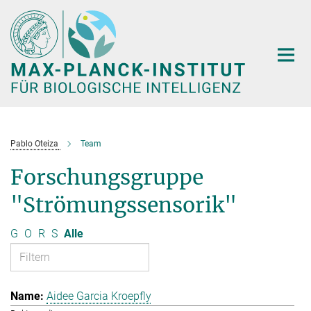
Hauptinhalt
Pablo Oteiza
Team
Forschungsgruppe
"Strömungssensorik"
G
O
R
S
Alle
Aidee Garcia Kroepfly