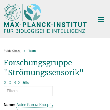
Hauptinhalt
Pablo Oteiza
Team
Forschungsgruppe
"Strömungssensorik"
G
O
R
S
Alle
Aidee Garcia Kroepfly