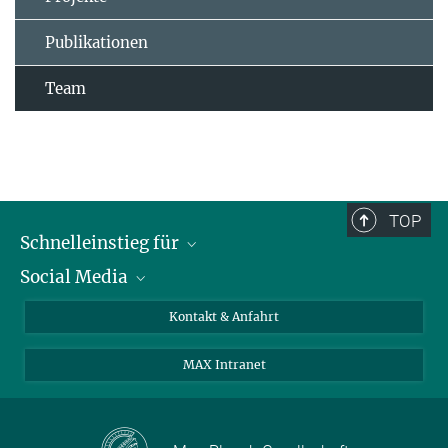
Publikationen
Team
TOP
Schnelleinstieg für
Social Media
Journalist*innen
Studierende
Bluesky
Kontakt & Anfahrt
Wissenschaftler*innen
Instagram
MAX Intranet
Bewerbende
LinkedIn
Besuchende
Threads
Schüler*innen und Lehrkräfte
Facebook