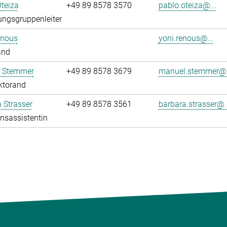
teiza
+49 89 8578 3570
pablo.oteiza@...
ngsgruppenleiter
enous
yoni.renous@...
and
 Stemmer
+49 89 8578 3679
manuel.stemmer@.
ktorand
 Strasser
+49 89 8578 3561
barbara.strasser@..
onsassistentin