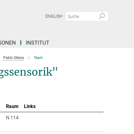
ENGLISH
SONEN
INSTITUT
Pablo Oteiza
Team
gssensorik"
Raum
Links
N 114