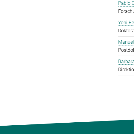
Pablo O
Forschu
Yoni R
Doktor
Manuel
Postdo
Barbara
Direkti