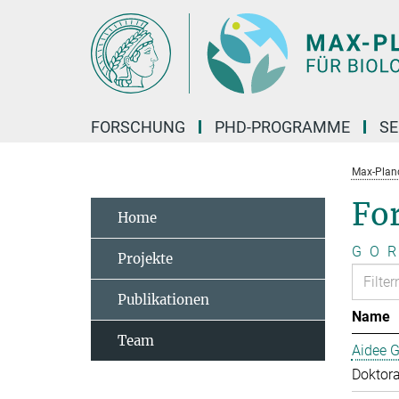
Hauptinhalt
FORSCHUNG
PHD-PROGRAMME
SE
Max-Planck
Fo
Home
G
O
R
Projekte
Publikationen
Name
Team
Aidee G
Doktor