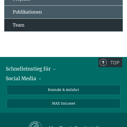
Publikationen
Team
TOP
Schnelleinstieg für
Social Media
Journalist*innen
Studierende
Bluesky
Kontakt & Anfahrt
Wissenschaftler*innen
Instagram
MAX Intranet
Bewerbende
LinkedIn
Besuchende
Threads
Schüler*innen und Lehrkräfte
Facebook