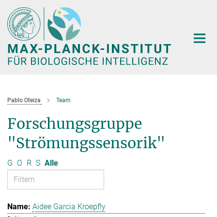
Hauptinhalt
Pablo Oteiza
Team
Forschungsgruppe
"Strömungssensorik"
G
O
R
S
Alle
Aidee Garcia Kroepfly