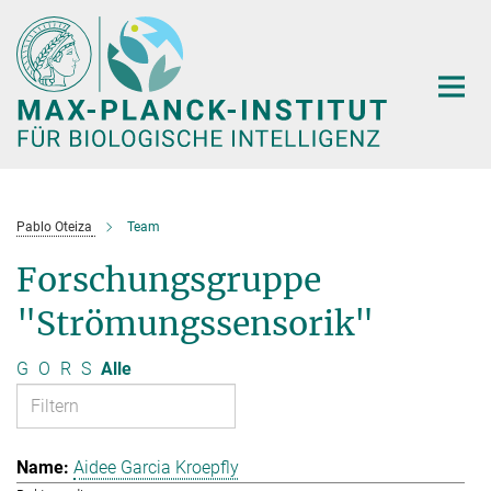
Hauptinhalt
Pablo Oteiza
Team
Forschungsgruppe
"Strömungssensorik"
G
O
R
S
Alle
Aidee Garcia Kroepfly