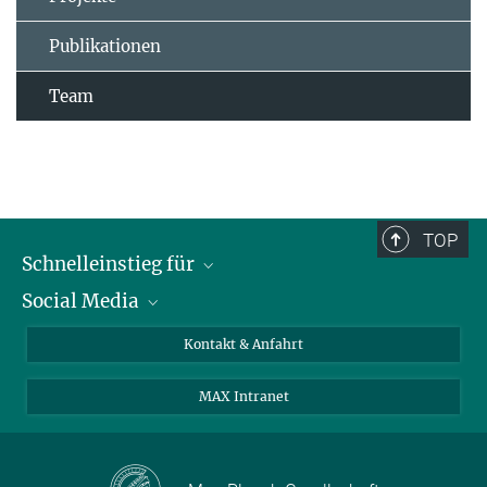
Publikationen
Team
TOP
Schnelleinstieg für
Social Media
Journalist*innen
Studierende
Bluesky
Kontakt & Anfahrt
Wissenschaftler*innen
Instagram
MAX Intranet
Bewerbende
LinkedIn
Besuchende
Threads
Schüler*innen und Lehrkräfte
Facebook