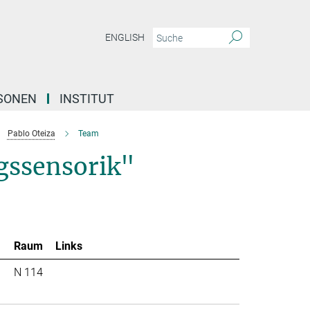
ENGLISH
SONEN
INSTITUT
Pablo Oteiza
Team
gssensorik"
Raum
Links
N 114