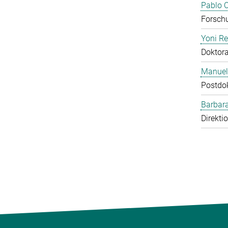
Pablo O
Forschu
Yoni R
Doktor
Manuel
Postdo
Barbara
Direkti