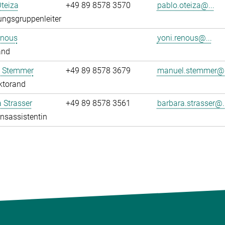
teiza
+49 89 8578 3570
pablo.oteiza@...
ngsgruppenleiter
enous
yoni.renous@...
and
 Stemmer
+49 89 8578 3679
manuel.stemmer@.
ktorand
 Strasser
+49 89 8578 3561
barbara.strasser@..
onsassistentin