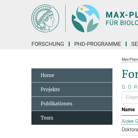
Hauptinhalt
FORSCHUNG
PHD-PROGRAMME
SE
Max-Planck
Fo
Home
G
O
R
Projekte
Publikationen
Name
Team
Aidee G
Doktor