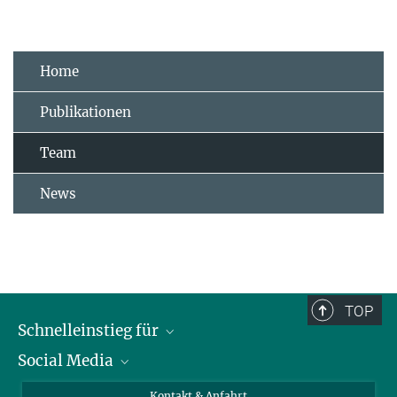
Home
Publikationen
Team
News
TOP
Schnelleinstieg für
Social Media
Journalist*innen
Studierende
Bluesky
Kontakt & Anfahrt