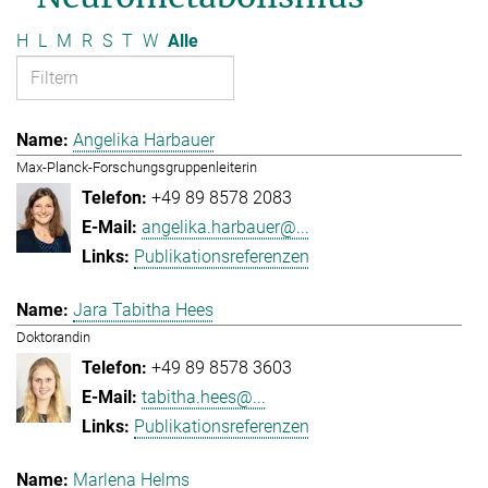
H
L
M
R
S
T
W
Alle
Angelika Harbauer
Max-Planck-Forschungsgruppenleiterin
+49 89 8578 2083
angelika.harbauer@...
Publikationsreferenzen
Jara Tabitha Hees
Doktorandin
+49 89 8578 3603
tabitha.hees@...
Publikationsreferenzen
Marlena Helms