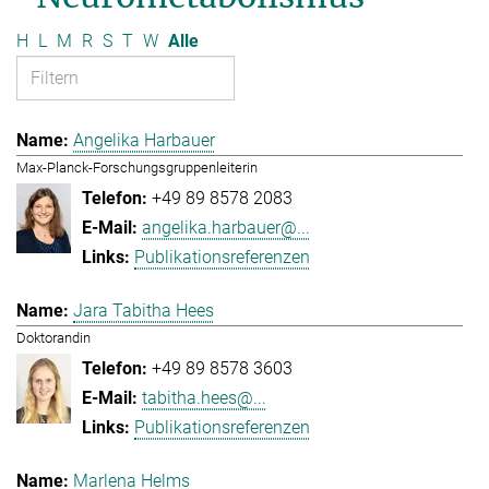
H
L
M
R
S
T
W
Alle
Angelika Harbauer
Max-Planck-Forschungsgruppenleiterin
+49 89 8578 2083
angelika.harbauer@...
Publikationsreferenzen
Jara Tabitha Hees
Doktorandin
+49 89 8578 3603
tabitha.hees@...
Publikationsreferenzen
Marlena Helms