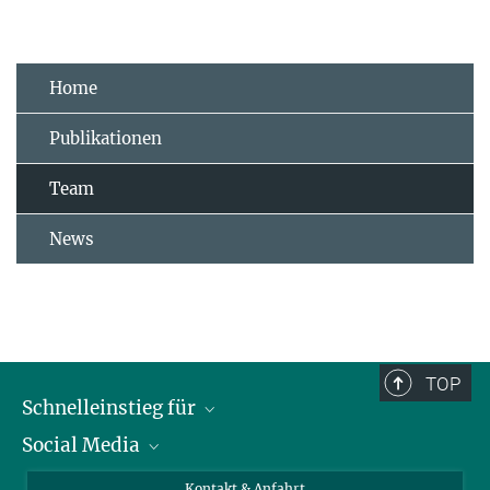
Home
Publikationen
Team
News
TOP
Schnelleinstieg für
Social Media
Journalist*innen
Studierende
Bluesky
Kontakt & Anfahrt