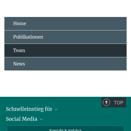
Home
Publikationen
Team
News
TOP
Schnelleinstieg für
Social Media
Journalist*innen
Studierende
Bluesky
Kontakt & Anfahrt