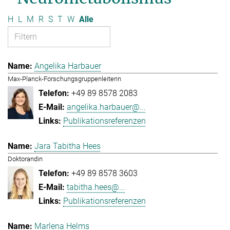
H
L
M
R
S
T
W
Alle
Angelika Harbauer
Max-Planck-Forschungsgruppenleiterin
+49 89 8578 2083
angelika.harbauer@...
Publikationsreferenzen
Jara Tabitha Hees
Doktorandin
+49 89 8578 3603
tabitha.hees@...
Publikationsreferenzen
Marlena Helms