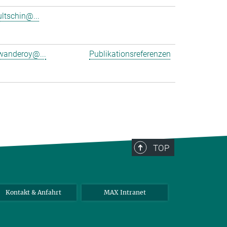
ultschin@...
wanderoy@...
Publikationsreferenzen
TOP
Kontakt & Anfahrt
MAX Intranet