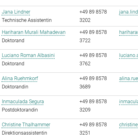
Jana Lindner
+49 89 8578
jana.lin
Technische Assistentin
3202
Hariharan Murali Mahadevan
+49 89 8578
harihar
Doktorand
3722
Luciano Roman Albasini
+49 89 8578
luciano.
Doktorand
3762
Alina Ruehmkorf
+49 89 8578
alina.ru
Doktorandin
3689
Inmaculada Segura
+49 89 8578
inmacul
Postdoktorandin
3209
Christine Thalhammer
+49 89 8578
christin
Direktionsassistentin
3251