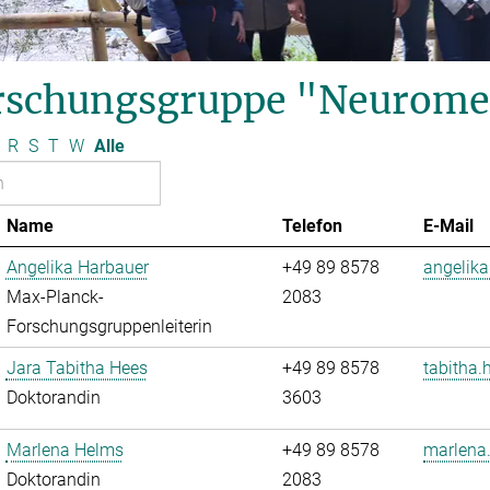
rschungsgruppe "Neurome
R
S
T
W
Alle
Name
Telefon
E-Mail
Angelika Harbauer
+49 89 8578
angelika
Max-Planck-
2083
Forschungsgruppenleiterin
Jara Tabitha Hees
+49 89 8578
tabitha.
Doktorandin
3603
Marlena Helms
+49 89 8578
marlena
Doktorandin
2083