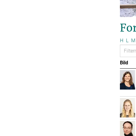
Fo
H
L
M
Bild