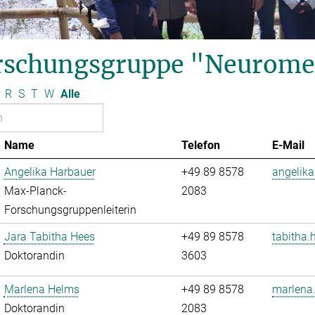
rschungsgruppe "Neurome
R
S
T
W
Alle
Name
Telefon
E-Mail
Angelika Harbauer
+49 89 8578
angelika
Max-Planck-
2083
Forschungsgruppenleiterin
Jara Tabitha Hees
+49 89 8578
tabitha.
Doktorandin
3603
Marlena Helms
+49 89 8578
marlena
Doktorandin
2083