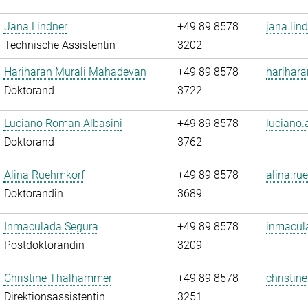
Jana Lindner
+49 89 8578
jana.lin
Technische Assistentin
3202
Hariharan Murali Mahadevan
+49 89 8578
harihar
Doktorand
3722
Luciano Roman Albasini
+49 89 8578
luciano.
Doktorand
3762
Alina Ruehmkorf
+49 89 8578
alina.ru
Doktorandin
3689
Inmaculada Segura
+49 89 8578
inmacul
Postdoktorandin
3209
Christine Thalhammer
+49 89 8578
christin
Direktionsassistentin
3251