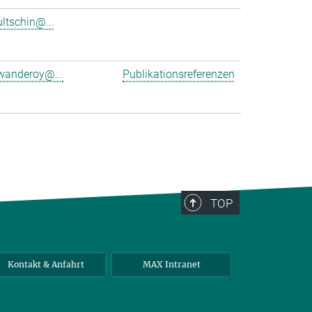
ultschin@...
wanderoy@...
Publikationsreferenzen
TOP
Kontakt & Anfahrt
MAX Intranet