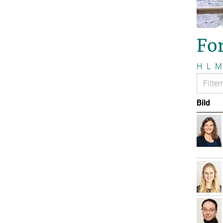
Fo
H
L
M
Bild