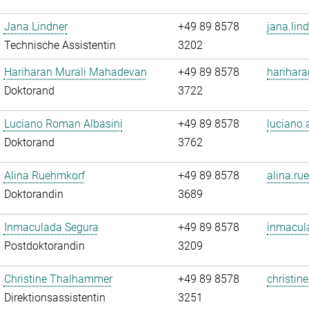
Jana Lindner
+49 89 8578
jana.lin
Technische Assistentin
3202
Hariharan Murali Mahadevan
+49 89 8578
harihar
Doktorand
3722
Luciano Roman Albasini
+49 89 8578
luciano.
Doktorand
3762
Alina Ruehmkorf
+49 89 8578
alina.ru
Doktorandin
3689
Inmaculada Segura
+49 89 8578
inmacul
Postdoktorandin
3209
Christine Thalhammer
+49 89 8578
christin
Direktionsassistentin
3251