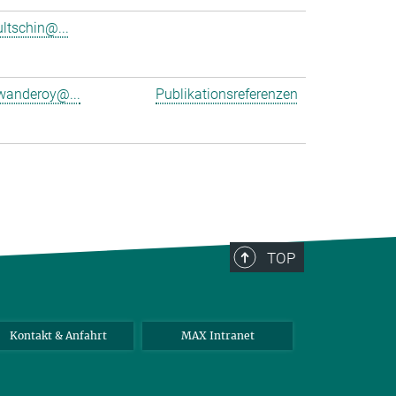
ultschin@...
wanderoy@...
Publikationsreferenzen
TOP
Kontakt & Anfahrt
MAX Intranet