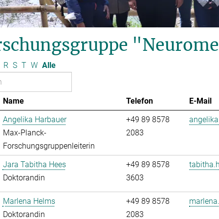
rschungsgruppe "Neurome
R
S
T
W
Alle
Name
Telefon
E-Mail
Angelika Harbauer
+49 89 8578
angelika
Max-Planck-
2083
Forschungsgruppenleiterin
Jara Tabitha Hees
+49 89 8578
tabitha.
Doktorandin
3603
Marlena Helms
+49 89 8578
marlena
Doktorandin
2083