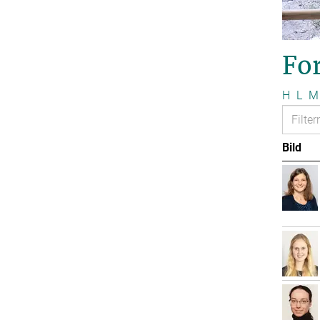
Fo
H
L
M
Bild