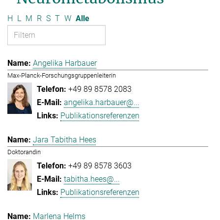
H
L
M
R
S
T
W
Alle
Angelika Harbauer
Max-Planck-Forschungsgruppenleiterin
+49 89 8578 2083
angelika.harbauer@...
Publikationsreferenzen
Jara Tabitha Hees
Doktorandin
+49 89 8578 3603
tabitha.hees@...
Publikationsreferenzen
Marlena Helms