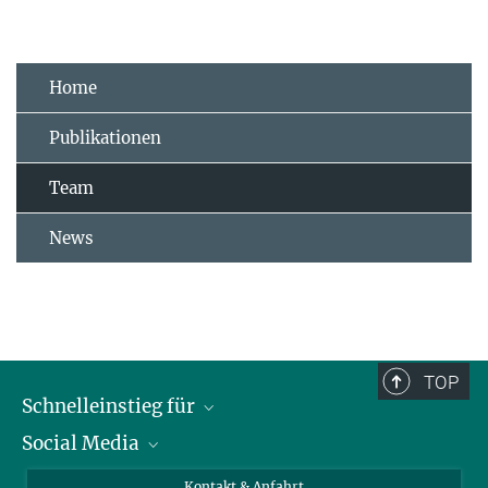
Home
Publikationen
Team
News
TOP
Schnelleinstieg für
Social Media
Journalist*innen
Studierende
Bluesky
Kontakt & Anfahrt