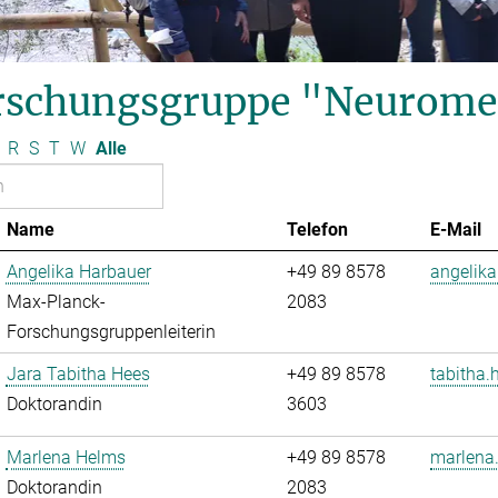
rschungsgruppe "Neurome
R
S
T
W
Alle
Name
Telefon
E-Mail
Angelika Harbauer
+49 89 8578
angelika
Max-Planck-
2083
Forschungsgruppenleiterin
Jara Tabitha Hees
+49 89 8578
tabitha.
Doktorandin
3603
Marlena Helms
+49 89 8578
marlena
Doktorandin
2083