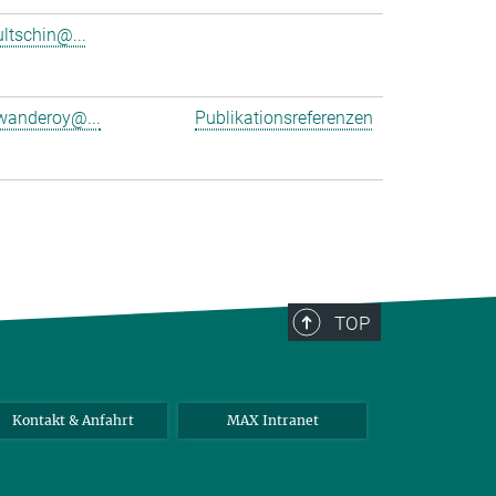
ultschin@...
wanderoy@...
Publikationsreferenzen
TOP
Kontakt & Anfahrt
MAX Intranet