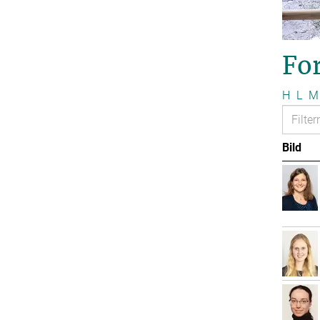
Fo
H
L
M
Bild