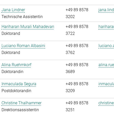
Jana Lindner
+49 89 8578
jana.lin
Technische Assistentin
3202
Hariharan Murali Mahadevan
+49 89 8578
harihar
Doktorand
3722
Luciano Roman Albasini
+49 89 8578
luciano.
Doktorand
3762
Alina Ruehmkorf
+49 89 8578
alina.ru
Doktorandin
3689
Inmaculada Segura
+49 89 8578
inmacul
Postdoktorandin
3209
Christine Thalhammer
+49 89 8578
christin
Direktionsassistentin
3251