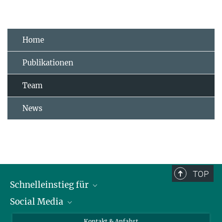
Home
Publikationen
Team
News
TOP
Schnelleinstieg für
Social Media
Journalist*innen
Studierende
Bluesky
Kontakt & Anfahrt