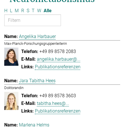
H
L
M
R
S
T
W
Alle
Angelika Harbauer
Max-Planck-Forschungsgruppenleiterin
+49 89 8578 2083
angelika.harbauer@...
Publikationsreferenzen
Jara Tabitha Hees
Doktorandin
+49 89 8578 3603
tabitha.hees@...
Publikationsreferenzen
Marlena Helms