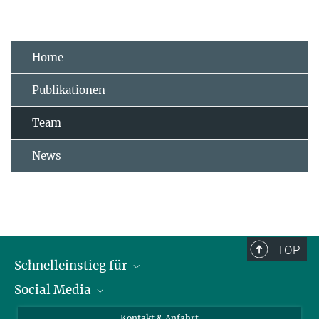
Home
Publikationen
Team
News
TOP
Schnelleinstieg für
Social Media
Journalist*innen
Studierende
Bluesky
Kontakt & Anfahrt