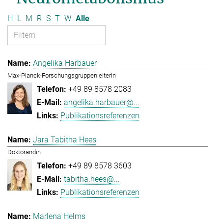
H
L
M
R
S
T
W
Alle
Angelika Harbauer
Max-Planck-Forschungsgruppenleiterin
+49 89 8578 2083
angelika.harbauer@...
Publikationsreferenzen
Jara Tabitha Hees
Doktorandin
+49 89 8578 3603
tabitha.hees@...
Publikationsreferenzen
Marlena Helms