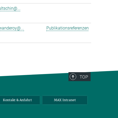
ultschin@...
wanderoy@...
Publikationsreferenzen
TOP
Kontakt & Anfahrt
MAX Intranet