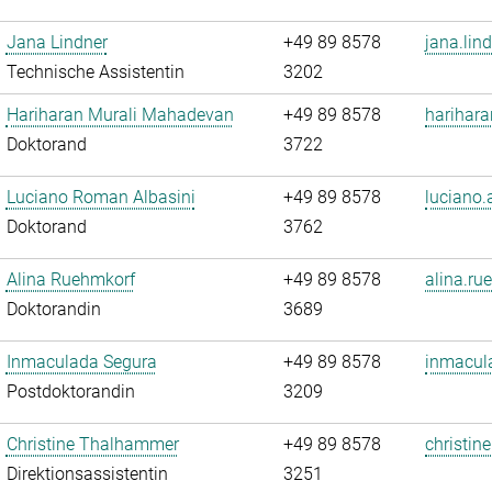
Jana Lindner
+49 89 8578
jana.lin
Technische Assistentin
3202
Hariharan Murali Mahadevan
+49 89 8578
harihar
Doktorand
3722
Luciano Roman Albasini
+49 89 8578
luciano.
Doktorand
3762
Alina Ruehmkorf
+49 89 8578
alina.ru
Doktorandin
3689
Inmaculada Segura
+49 89 8578
inmacul
Postdoktorandin
3209
Christine Thalhammer
+49 89 8578
christin
Direktionsassistentin
3251