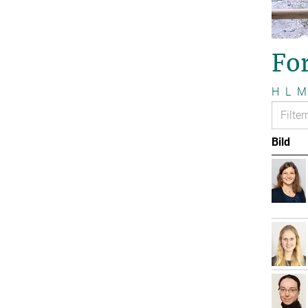
Fo
H
L
M
Bild