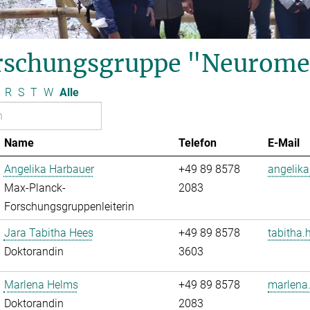
rschungsgruppe "Neurome
R
S
T
W
Alle
Name
Telefon
E-Mail
Angelika Harbauer
+49 89 8578
angelika
Max-Planck-
2083
Forschungsgruppenleiterin
Jara Tabitha Hees
+49 89 8578
tabitha.
Doktorandin
3603
Marlena Helms
+49 89 8578
marlena
Doktorandin
2083