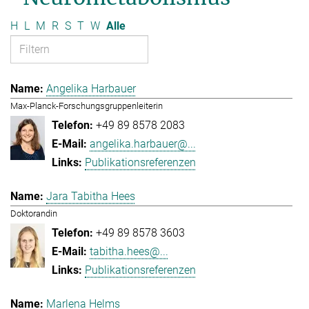
H
L
M
R
S
T
W
Alle
Angelika Harbauer
Max-Planck-Forschungsgruppenleiterin
+49 89 8578 2083
angelika.harbauer@...
Publikationsreferenzen
Jara Tabitha Hees
Doktorandin
+49 89 8578 3603
tabitha.hees@...
Publikationsreferenzen
Marlena Helms