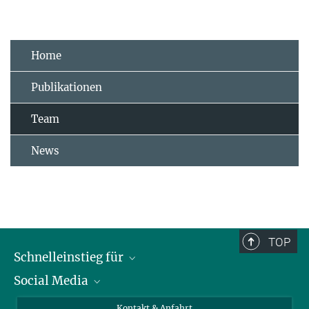
Home
Publikationen
Team
News
TOP
Schnelleinstieg für
Social Media
Journalist*innen
Studierende
Bluesky
Kontakt & Anfahrt