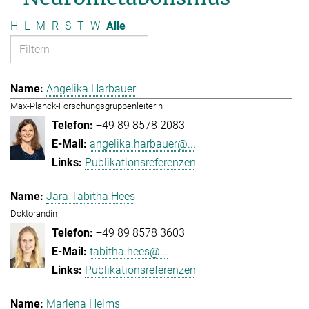
H
L
M
R
S
T
W
Alle
Angelika Harbauer
Max-Planck-Forschungsgruppenleiterin
+49 89 8578 2083
angelika.harbauer@...
Publikationsreferenzen
Jara Tabitha Hees
Doktorandin
+49 89 8578 3603
tabitha.hees@...
Publikationsreferenzen
Marlena Helms