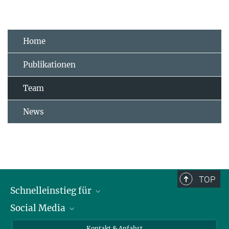
Home
Publikationen
Team
News
TOP
Schnelleinstieg für
Social Media
Journalist*innen
Studierende
Bluesky
Kontakt & Anfahrt