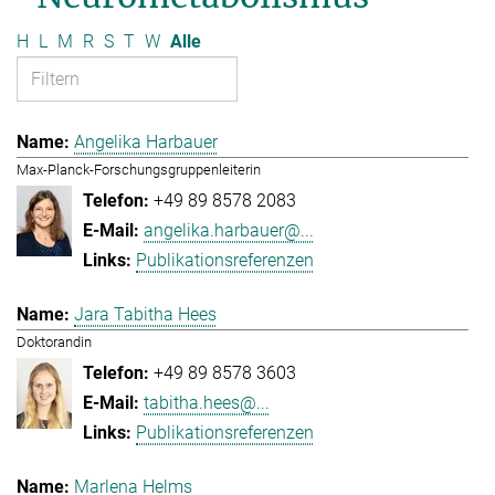
H
L
M
R
S
T
W
Alle
Angelika Harbauer
Max-Planck-Forschungsgruppenleiterin
+49 89 8578 2083
angelika.harbauer@...
Publikationsreferenzen
Jara Tabitha Hees
Doktorandin
+49 89 8578 3603
tabitha.hees@...
Publikationsreferenzen
Marlena Helms