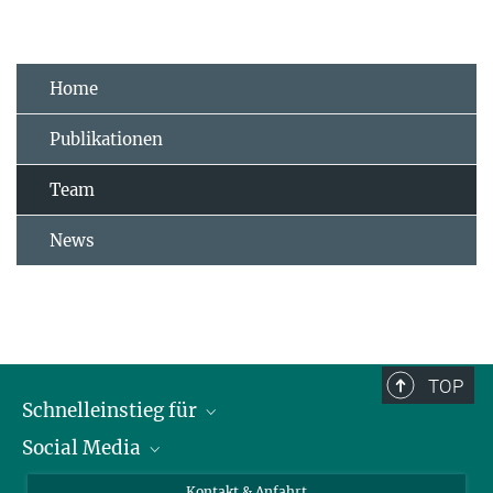
Home
Publikationen
Team
News
TOP
Schnelleinstieg für
Social Media
Journalist*innen
Studierende
Bluesky
Kontakt & Anfahrt