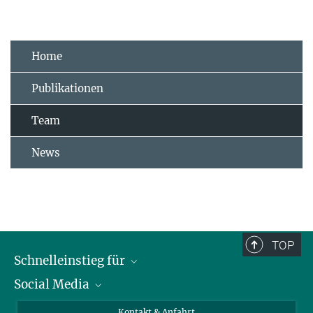
Home
Publikationen
Team
News
TOP
Schnelleinstieg für
Social Media
Journalist*innen
Studierende
Bluesky
Kontakt & Anfahrt