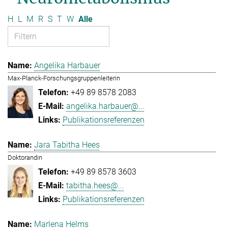
H
L
M
R
S
T
W
Alle
Angelika Harbauer
Max-Planck-Forschungsgruppenleiterin
+49 89 8578 2083
angelika.harbauer@...
Publikationsreferenzen
Jara Tabitha Hees
Doktorandin
+49 89 8578 3603
tabitha.hees@...
Publikationsreferenzen
Marlena Helms