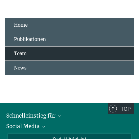
Home
Publikationen
Team
News
TOP
Schnelleinstieg für
Social Media
Journalist*innen
Studierende
Bluesky
Kontakt & Anfahrt