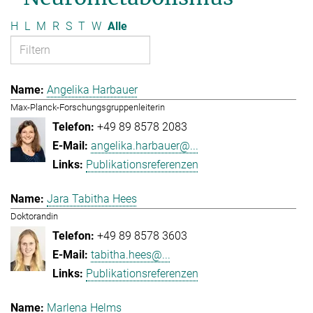
H
L
M
R
S
T
W
Alle
Angelika Harbauer
Max-Planck-Forschungsgruppenleiterin
+49 89 8578 2083
angelika.harbauer@...
Publikationsreferenzen
Jara Tabitha Hees
Doktorandin
+49 89 8578 3603
tabitha.hees@...
Publikationsreferenzen
Marlena Helms