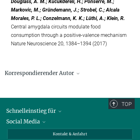
Douglass, A. M.; Kucukdereli, H.; Ponserre, M.;
Markovic, M.; Gründemann, J.; Strobel, C.; Alcala
Morales, P. L.; Conzelmann, K. K.; Lüthi, A.; Klein, R.
Central amygdala circuits modulate food
consumption through a positive-valence mechanism
Nature Neuroscience 20, 1384–1394 (2017)
Korrespondierender Autor
Prof. Dr. Rüdiger Klein
Max-Planck-Institut für Neurobiologie, Martinsried
+49 89 8578-3151
TOP
rklein@neuro.mpg.de
Schnelleinstieg für
Social Media
Journalist*innen
Studierende
Bluesky
Kontakt & Anfahrt