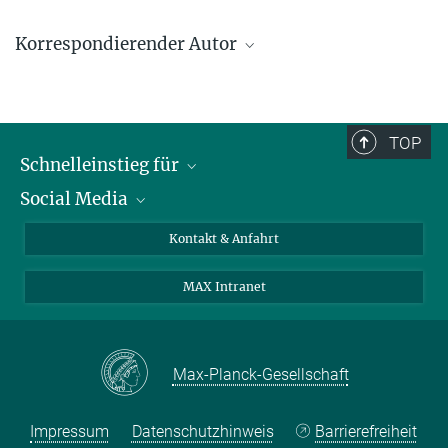
Korrespondierender Autor
Martin Korte
Max-Planck-Institut für Neurobiologie, Martinsried
martin@neuro.mpg.de
TOP
Schnelleinstieg für
Social Media
Journalist*innen
Studierende
Bluesky
Kontakt & Anfahrt
Wissenschaftler*innen
Instagram
MAX Intranet
Bewerbende
LinkedIn
Besuchende
Threads
Schüler*innen und Lehrkräfte
Facebook
Max-Planck-Gesellschaft
Alumni
Impressum
Datenschutzhinweis
Barrierefreiheit