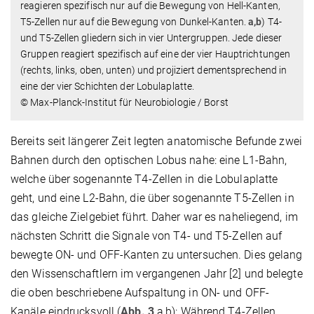
reagieren spezifisch nur auf die Bewegung von Hell-Kanten,
T5-Zellen nur auf die Bewegung von Dunkel-Kanten.
a,b
) T4-
und T5-Zellen gliedern sich in vier Untergruppen. Jede dieser
Gruppen reagiert spezifisch auf eine der vier Hauptrichtungen
(rechts, links, oben, unten) und projiziert dementsprechend in
eine der vier Schichten der Lobulaplatte.
© Max-Planck-Institut für Neurobiologie / Borst
Bereits seit längerer Zeit legten anatomische Befunde zwei
Bahnen durch den optischen Lobus nahe: eine L1-Bahn,
welche über sogenannte T4-Zellen in die Lobulaplatte
geht, und eine L2-Bahn, die über sogenannte T5-Zellen in
das gleiche Zielgebiet führt. Daher war es naheliegend, im
nächsten Schritt die Signale von T4- und T5-Zellen auf
bewegte ON- und OFF-Kanten zu untersuchen. Dies gelang
den Wissenschaftlern im vergangenen Jahr [2] und belegte
die oben beschriebene Aufspaltung in ON- und OFF-
Kanäle eindrucksvoll (
Abb. 3
a,b): Während T4-Zellen