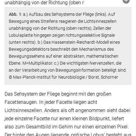
Abb. 1
: a.) Aufbau des Sehsystems der Fliege (links). Auf
Bewegung eines Streifens reagieren die Lichtsinneszellen
unabhängig von der Richtung (oben rechts); Zellen der
Lobulaplatte hingegen zeigen richtungsselektive Signale
(unten rechts). b.) Das Hassenstein-Reichardt-Modell eines
Bewegungsdetektors beschreibt den Mechanismus des
Bewegungssehens auf einer abstrakten, mathematischen
Ebene. M=Multiplikator. c.) Die wichtigsten Nervenzellen, die
an der Verarbeitung von Bewegungsinformation beteiligt sind.
© Max-Planck-Institut für Neurobiologie / Borst, Schorner
Das Sehsystem der Fliege beginnt mit den großen
Facettenaugen. In jeder Facette liegen acht
Lichtsinneszellen. Anders als oft angenommen sieht dabei
jede einzelne Facette nur einen kleinen Bildpunkt, liefert
also zum Gesamtbild im Gehirn nur einen einzelnen Pixel.
Der hinter den Augen liegende ‚optische Lobus‘ besteht aus