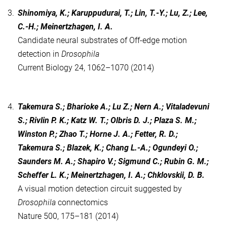
3.
Shinomiya, K.; Karuppudurai, T.; Lin, T.-Y.; Lu, Z.; Lee,
C.-H.; Meinertzhagen, I. A.
Candidate neural substrates of Off-edge motion
detection in
Drosophila
Current Biology 24, 1062–1070 (2014)
4.
Takemura S.; Bharioke A.; Lu Z.; Nern A.; Vitaladevuni
S.; Rivlin P. K.; Katz W. T.; Olbris D. J.; Plaza S. M.;
Winston P.; Zhao T.; Horne J. A.; Fetter, R. D.;
Takemura S.; Blazek, K.; Chang L.-A.; Ogundeyi O.;
Saunders M. A.; Shapiro V.; Sigmund C.; Rubin G. M.;
Scheffer L. K.; Meinertzhagen, I. A.; Chklovskii, D. B.
A visual motion detection circuit suggested by
Drosophila
connectomics
Nature 500, 175–181 (2014)