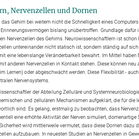
rn, Nervenzellen und Dornen
das Gehirn bei weitem nicht die Schnelligkeit eines Computers er
Erinnerungsvermögen bislang unübertroffen. Grundlage dafür is
den Nervenzellen des Gehirns. Neurowissenschaftlern ist schon 
ellen untereinander nicht statisch ist, sondern ständig auf s
it eine lebenslange Veränderbarkeit bewahrt. Im Mittel haben
 mit anderen Nervenzellen in Kontakt stehen. Diese können neu au
eim Lernen) oder abgeschwächt werden. Diese Flexibilität - auch
tralen Nervensystems.
ssenschaftler der Abteilung Zelluläre und Systemneurobiologi
emischen und zellulären Mechanismen aufgeklärt, die für die
ortlich sind. Es gelang, erstmalig zu beobachten, dass Nervenzel
entell eine erhöhte Aktivität der Nerven simuliert, dornenartige
 Sicherheit wird mittlerweile vermutet, dass diese Dornen dazu
ellen aufzubauen. In neuesten Studien an Nervenzellen in Gewe