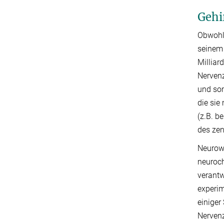
Gehi
Obwohl 
seinem 
Milliar
Nervenz
und som
die sie
(z.B. b
des zen
Neurowi
neuroch
verantw
experim
einiger
Nervenz