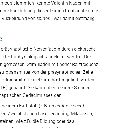
ampus stammten, konnte Valentin Nägerl mit
 eine Rückbildung dieser Dornen beobachten -die
nd Rückbildung von
spines
- war damit erstmalig
e
präsynaptische Nervenfasern durch elektrische
 elektrophysiologisch abgeleitet werden. Die
n gemessen. Stimulation mit hoher Reizfrequenz
eurotransmitter von der präsynaptischen Zelle
rotransmitterfreisetzung hochreguliert werden.
 LTP) genannt. Sie kann über mehrere Stunden
naptischen Gedächtnisses dar.
ierendem Farbstoff (z.B.
green fluorescent
enden Zweiphotonen Laser-Scanning Mikroskop,
inen, wie z.B. die Bildung oder das