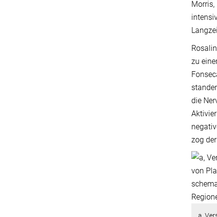
Morris,
intensi
Langzei
Rosalin
zu eine
Fonseca
standen
die Ner
Aktivie
negativ
zog der
a, Ve