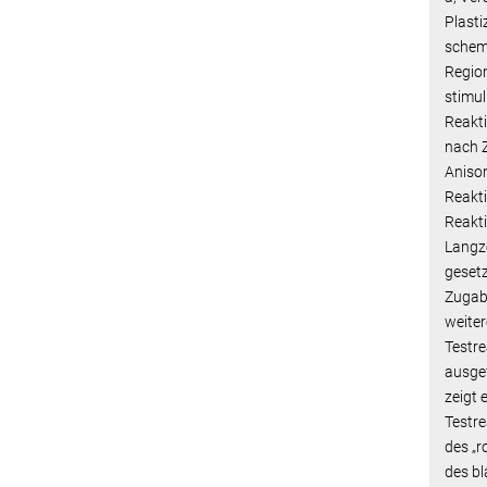
Plasti
schema
Region
stimul
Reakti
nach 
Anisom
Reakt
Reakt
Langz
gesetz
Zugabe
weiter
Testre
ausgef
zeigt 
Testre
des „r
des b