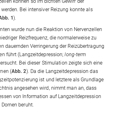
ellen können so im dichten Gewirr der
 werden. Bei intensiver Reizung konnte als
Abb. 1
).
enten wurde nun die Reaktion von Nervenzellen
niedriger Reizfrequenz, die normalerweise zu
en dauernden Verringerung der Reizübertragung
en führt (Langzeitdepression;
long-term
tersucht. Bei dieser Stimulation zeigte sich eine
nen (
Abb. 2
). Da die Langzeitdepression das
eitpotenzierung ist und letztere als Grundlage
chtnis angesehen wird, nimmt man an, dass
ssen von Information auf Langzeitdepression
 Dornen beruht.