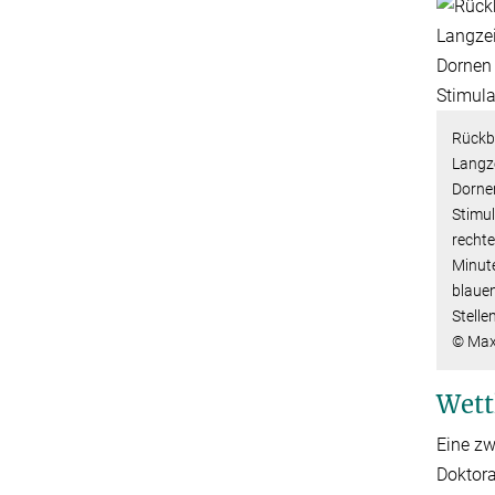
Rückb
Langze
Dornen
Stimul
rechte
Minute
blauen
Stelle
© Max-
Wett
Eine zw
Doktora