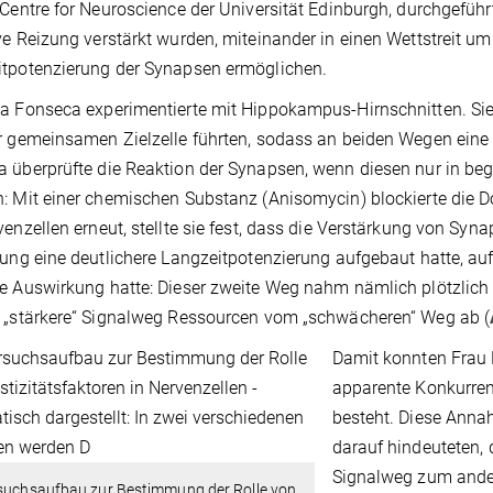
 Centre for Neuroscience der Universität Edinburgh, durchgeführ
ve Reizung verstärkt wurden, miteinander in einen Wettstreit um d
tpotenzierung der Synapsen ermöglichen.
a Fonseca experimentierte mit Hippokampus-Hirnschnitten. Sie
r gemeinsamen Zielzelle führten, sodass an beiden Wegen eine
 überprüfte die Reaktion der Synapsen, wenn diesen nur in be
: Mit einer chemischen Substanz (Anisomycin) blockierte die Do
venzellen erneut, stellte sie fest, dass die Verstärkung von Syn
rung eine deutlichere Langzeitpotenzierung aufgebaut hatte, au
e Auswirkung hatte: Dieser zweite Weg nahm nämlich plötzlich i
 „stärkere“ Signalweg Ressourcen vom „schwächeren“ Weg ab (
Damit konnten Frau 
apparente Konkurren
besteht. Diese Annah
darauf hindeuteten, 
Signalweg zum ander
rsuchsaufbau zur Bestimmung der Rolle von