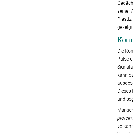
Gedächt
seiner 
Plastiz
gezeigt
Komm
Die Kom
Pulse g
Signala
kann da
ausgesc
Dieses
und sog
Markier
protein
so kann