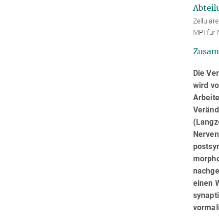
Abteil
Zellulär
MPI für 
Zusam
Die Ve
wird v
Arbeit
Verände
(Langz
Nerven
postsyn
morpho
nachge
einen W
synapt
vormal