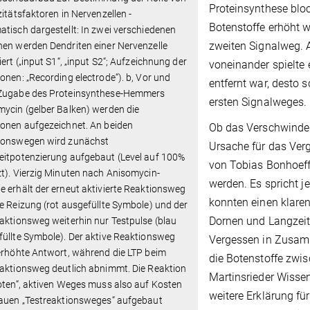
Proteinsynthese blo
zitätsfaktoren in Nervenzellen -
Botenstoffe erhöht w
tisch dargestellt: In zwei verschiedenen
zweiten Signalweg. 
en werden Dendriten einer Nervenzelle
iert („input S1“, „input S2“; Aufzeichnung der
voneinander spielte 
onen: „Recording electrode“). b, Vor und
entfernt war, desto 
Zugabe des Proteinsynthese-Hemmers
ersten Signalweges.
ycin (gelber Balken) werden die
ionen aufgezeichnet. An beiden
Ob das Verschwinden
ionswegen wird zunächst
Ursache für das Verg
eitpotenzierung aufgebaut (Level auf 100%
von Tobias Bonhoeffe
t). Vierzig Minuten nach Anisomycin-
werden. Es spricht j
 erhält der erneut aktivierte Reaktionsweg
konnten einen klar
e Reizung (rot ausgefüllte Symbole) und der
Dornen und Langzeitd
aktionsweg weiterhin nur Testpulse (blau
üllte Symbole). Der aktive Reaktionsweg
Vergessen in Zusam
erhöhte Antwort, während die LTP beim
die Botenstoffe zwi
aktionsweg deutlich abnimmt. Die Reaktion
Martinsrieder Wissen
oten“, aktiven Weges muss also auf Kosten
weitere Erklärung fü
lauen „Testreaktionsweges“ aufgebaut