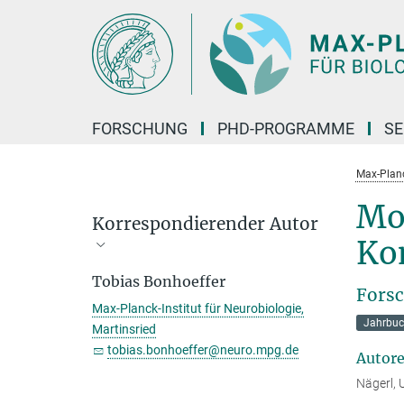
Hauptinhalt
FORSCHUNG
PHD-PROGRAMME
SE
Max-Planck
Mor
Korrespondierender Autor
Ko
Tobias Bonhoeffer
Forsc
Max-Planck-Institut für Neurobiologie,
Jahrbuc
Martinsried
tobias.bonhoeffer@neuro.mpg.de
Autor
Nägerl, 