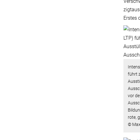
Verschw
zigtaus
Erstes 
Intens
führt 
Ausstü
Aussch
vor de
Aussch
Bildun
rote, 
© Max-