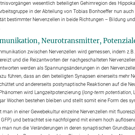
nisvorgängen wesentlich beteiligten Gehirnregion des Hippok
Arbeitsgruppe in der Abteilung von Tobias Bonhoeffer nun auch
ität bestimmter Nervenzellen in beide Richtungen – Bildung u
.
unikation, Neurotransmitter, Potenzial
munikation zwischen Nervenzellen wird gemessen, indem z.B. 
ereizt und die Reizantworten der nachgeschalteten Nervenzellen
ntworten werden als Spannungsänderungen in den Nervenzelle
zu führen, dass an den beteiligten Synapsen einerseits mehr N
hüttet und andererseits postynaptische Reaktionen auf die Neu
 Phänomen wird Langzeitpotenzierung (
long-term potentiation
,
ar Wochen bestehen bleiben und stellt somit eine Form des sy
t man in einer Gewebekultur einzelne Nervenzellen mit fluoresz
, GFP) und betrachtet sie nachfolgend mit einem hoch auflös
 man nun die Veränderungen in deren synaptischen Grundbauste