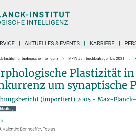
RVICE
AKTUELLES & EVENTS
KARRIERE
PER
-Institut für biologische Intelligenz
MPIN Jahrbuchbeiträge - bis 2021
M
phologische Plastizität i
nkurrenz um synaptische P
hungsbericht (importiert) 2005 - Max-Planck-I
hbeitrag
en
U. Valentin; Bonhoeffer, Tobias