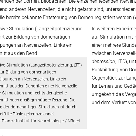
inden der Dornen, beobachten. Die einzelnen lebenden Nervenz
end anderen Nervenzellen, die nicht gefärbt sind, unterschieden
die bereits bekannte Entstehung von Dornen registriert werden (
In weiteren Experim
auf Stimulation mit 
einer mehrere Stund
zwischen Nervenzell
depression
, LTD), un
ive Stimulation (Langzeitpotenzierung, LTP)
Rückbildung von Dor
zur Bildung von dornenartigen
Gegenstück zur Langz
lpungen an Nervenzellen. Links ein
für Lernen und Gedä
nitt aus den Dendriten einer Nervenzelle
r Stimulation und rechts der gleiche
umgekehrt das Verge
nitt nach dreißigminütiger Reizung. Die
und dem Verlust von
g der dornenartigen Strukturen ist durch
gefüllte Pfeile gekennzeichnet.
Planck-Institut für Neurobiologie / Nägerl