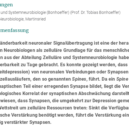
ungen
e und Systemneurobiologie (Bonhoeffer) (Prof. Dr. Tobias Bonhoeffer)
Neurobiologie, Martinsried
menfassung
ränderbarkeit neuronaler Signalübertragung ist eine der he
on Neurobiologen als zelluläre Grundlage für das menschlich
en aus der Abteilung Zelluläre und Systemneurobiologie habe
rbarkeit zu Tage gebracht. Es konnte gezeigt werden, dass 
eitdepression) von neuronalen Verbindungen oder Synapsen 
zellausläufern, den so genannten
Spines
, führt. Da ein
Spine
aptischen Teil einer erregenden Synapse bildet, liegt die V
logisches Korrelat der synaptischen Abschwächung darstellt.
wiesen, dass Synapsen, die umgekehrt zur Depression gemei
ettstreit um zelluläre Ressourcen treten: Sinkt die Verfügba
ische Verstärkung benötigt werden, führt die Verstärkung e
ig verstärkter Synapsen.