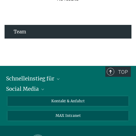
Team
TOP
Schnelleinstieg für
Social Media
Journalist*innen
Studierende
Bluesky
Kontakt & Anfahrt
Wissenschaftler*innen
Instagram
MAX Intranet
Bewerbende
LinkedIn
Besuchende
Threads