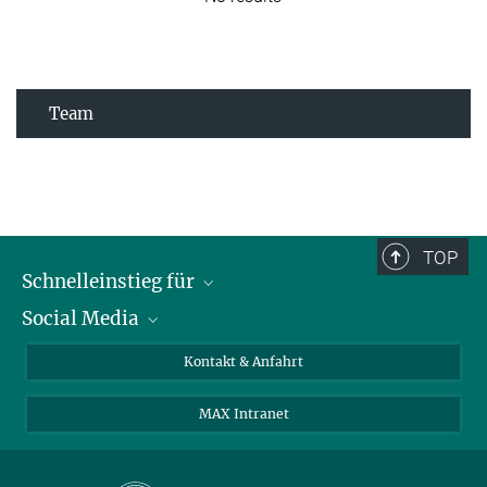
Team
TOP
Schnelleinstieg für
Social Media
Journalist*innen
Studierende
Bluesky
Kontakt & Anfahrt
Wissenschaftler*innen
Instagram
MAX Intranet
Bewerbende
LinkedIn
Besuchende
Threads