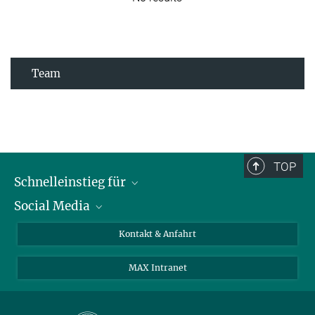
Team
TOP
Schnelleinstieg für
Social Media
Journalist*innen
Studierende
Bluesky
Kontakt & Anfahrt
Wissenschaftler*innen
Instagram
MAX Intranet
Bewerbende
LinkedIn
Besuchende
Threads