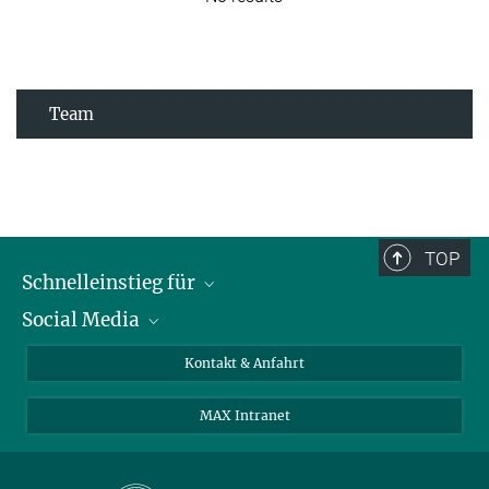
Team
TOP
Schnelleinstieg für
Social Media
Journalist*innen
Studierende
Bluesky
Kontakt & Anfahrt
Wissenschaftler*innen
Instagram
MAX Intranet
Bewerbende
LinkedIn
Besuchende
Threads