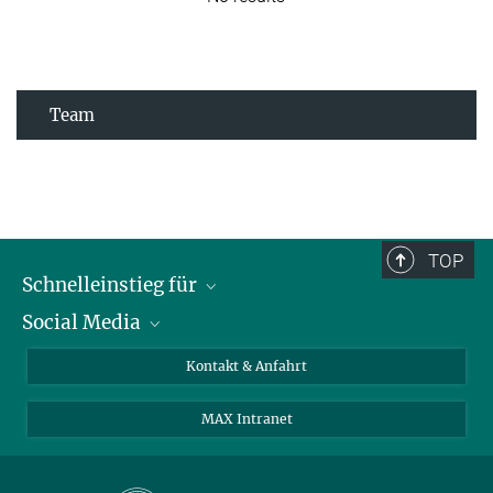
Team
TOP
Schnelleinstieg für
Social Media
Journalist*innen
Studierende
Bluesky
Kontakt & Anfahrt
Wissenschaftler*innen
Instagram
MAX Intranet
Bewerbende
LinkedIn
Besuchende
Threads