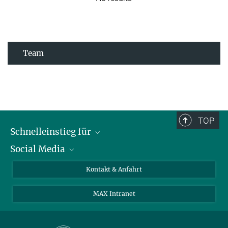
Team
TOP
Schnelleinstieg für
Social Media
Journalist*innen
Studierende
Bluesky
Kontakt & Anfahrt
Wissenschaftler*innen
Instagram
MAX Intranet
Bewerbende
LinkedIn
Besuchende
Threads