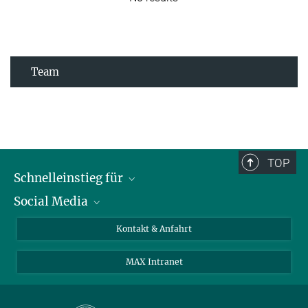
Team
TOP
Schnelleinstieg für
Social Media
Journalist*innen
Studierende
Bluesky
Kontakt & Anfahrt
Wissenschaftler*innen
Instagram
MAX Intranet
Bewerbende
LinkedIn
Besuchende
Threads