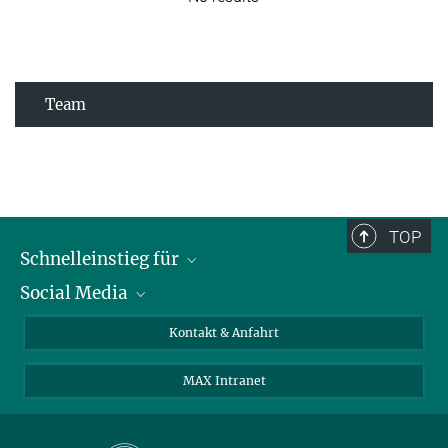
Team
TOP
Schnelleinstieg für
Social Media
Journalist*innen
Studierende
Bluesky
Kontakt & Anfahrt
Wissenschaftler*innen
Instagram
MAX Intranet
Bewerbende
LinkedIn
Besuchende
Threads