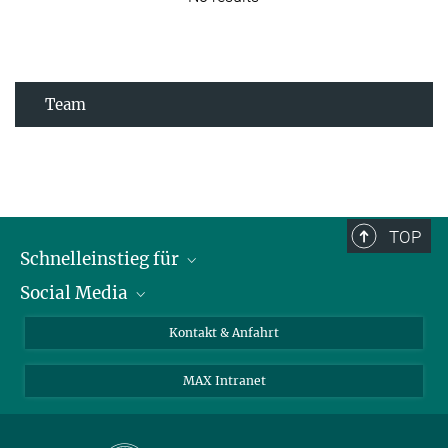
Team
TOP
Schnelleinstieg für
Social Media
Journalist*innen
Studierende
Bluesky
Kontakt & Anfahrt
Wissenschaftler*innen
Instagram
MAX Intranet
Bewerbende
LinkedIn
Besuchende
Threads