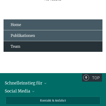
Home
Publikationen
Team
TOP
Schnelleinstieg für
Social Media
Journalist*innen
Studierende
Bluesky
Kontakt & Anfahrt