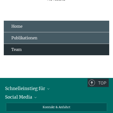
Home
Publikationen
Team
TOP
Schnelleinstieg für
Social Media
Journalist*innen
Studierende
Bluesky
Kontakt & Anfahrt