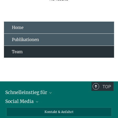
Home
Publikationen
Team
TOP
Schnelleinstieg für
Social Media
Journalist*innen
Studierende
Bluesky
Kontakt & Anfahrt