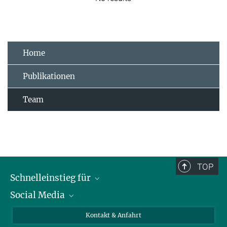
Home
Publikationen
Team
TOP
Schnelleinstieg für
Social Media
Journalist*innen
Studierende
Bluesky
Kontakt & Anfahrt