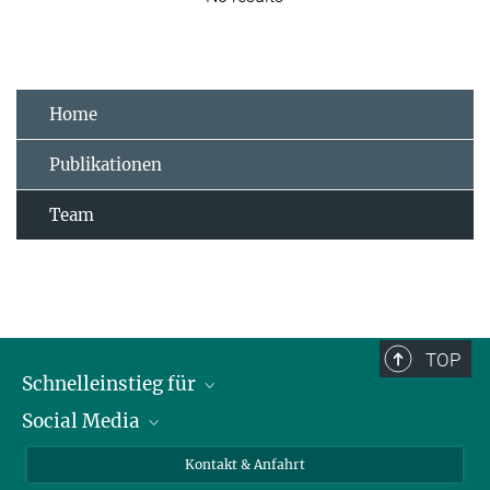
Home
Publikationen
Team
TOP
Schnelleinstieg für
Social Media
Journalist*innen
Studierende
Bluesky
Kontakt & Anfahrt