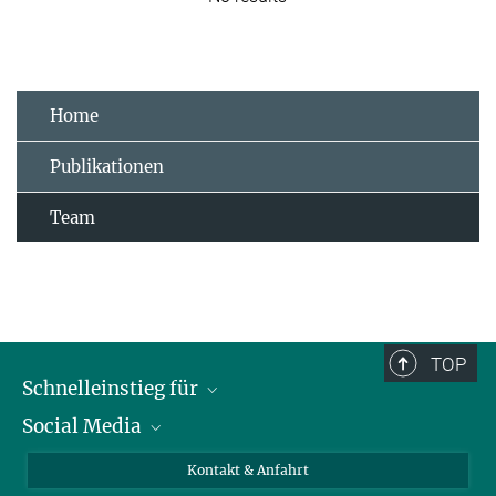
Home
Publikationen
Team
TOP
Schnelleinstieg für
Social Media
Journalist*innen
Studierende
Bluesky
Kontakt & Anfahrt