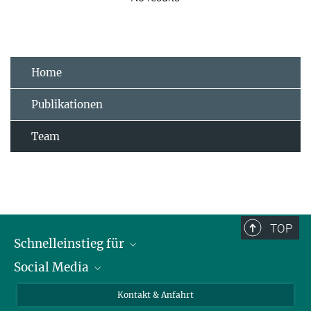
Home
Publikationen
Team
TOP
Schnelleinstieg für
Social Media
Journalist*innen
Studierende
Bluesky
Kontakt & Anfahrt