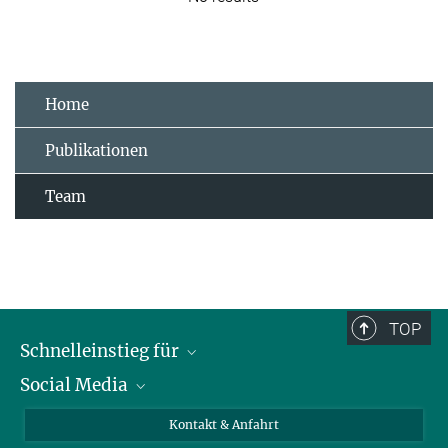
Home
Publikationen
Team
TOP
Schnelleinstieg für
Social Media
Journalist*innen
Studierende
Bluesky
Kontakt & Anfahrt