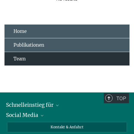
Home
Publikationen
Team
TOP
Schnelleinstieg für
Social Media
Journalist*innen
Studierende
Bluesky
Kontakt & Anfahrt