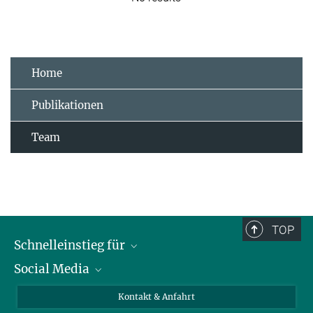
Home
Publikationen
Team
TOP
Schnelleinstieg für
Social Media
Journalist*innen
Studierende
Bluesky
Kontakt & Anfahrt