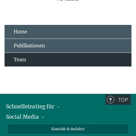
Home
Publikationen
Team
TOP
Schnelleinstieg für
Social Media
Journalist*innen
Studierende
Bluesky
Kontakt & Anfahrt